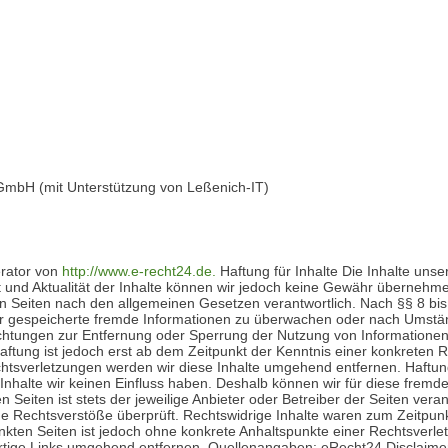
GmbH (mit Unterstützung von Leßenich-IT)
erator von
http://www.e-recht24.de.
Haftung für Inhalte Die Inhalte unse
gkeit und Aktualität der Inhalte können wir jedoch keine Gewähr überneh
en Seiten nach den allgemeinen Gesetzen verantwortlich. Nach §§ 8 bis
oder gespeicherte fremde Informationen zu überwachen oder nach Umstä
flichtungen zur Entfernung oder Sperrung der Nutzung von Information
aftung ist jedoch erst ab dem Zeitpunkt der Kenntnis einer konkreten 
sverletzungen werden wir diese Inhalte umgehend entfernen. Haftung 
 Inhalte wir keinen Einfluss haben. Deshalb können wir für diese frem
n Seiten ist stets der jeweilige Anbieter oder Betreiber der Seiten veran
e Rechtsverstöße überprüft. Rechtswidrige Inhalte waren zum Zeitpunk
linkten Seiten ist jedoch ohne konkrete Anhaltspunkte einer Rechtsver
tige Links umgehend entfernen. Quellenangaben: eRecht24 Disclaimer 