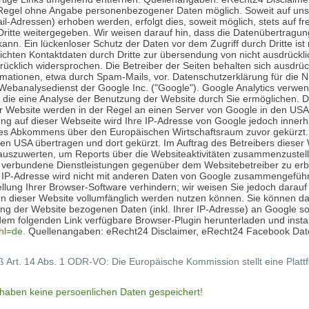
r Regel ohne Angabe personenbezogener Daten möglich. Soweit auf u
il-Adressen) erhoben werden, erfolgt dies, soweit möglich, stets auf fr
ritte weitergegeben. Wir weisen darauf hin, dass die Datenübertragun
kann. Ein lückenloser Schutz der Daten vor dem Zugriff durch Dritte ist
ichten Kontaktdaten durch Dritte zur übersendung von nicht ausdrück
rücklich widersprochen. Die Betreiber der Seiten behalten sich ausdrückl
ationen, etwa durch Spam-Mails, vor. Datenschutzerklärung für die N
Webanalysedienst der Google Inc. ("Google"). Google Analytics verwend
die eine Analyse der Benutzung der Website durch Sie ermöglichen. D
r Website werden in der Regel an einen Server von Google in den USA
ung auf dieser Webseite wird Ihre IP-Adresse von Google jedoch inner
es Abkommens über den Europäischen Wirtschaftsraum zuvor gekürzt. N
en USA übertragen und dort gekürzt. Im Auftrag des Betreibers dieser
auszuwerten, um Reports über die Websiteaktivitäten zusammenzustell
 verbundene Dienstleistungen gegenüber dem Websitebetreiber zu er
e IP-Adresse wird nicht mit anderen Daten von Google zusammengeführ
lung Ihrer Browser-Software verhindern; wir weisen Sie jedoch darauf h
en dieser Website vollumfänglich werden nutzen können. Sie können da
ng der Website bezogenen Daten (inkl. Ihrer IP-Adresse) an Google so
em folgenden Link verfügbare Browser-Plugin herunterladen und instal
hl=de.
Quellenangaben: eRecht24 Disclaimer, eRecht24 Facebook Date
 Art. 14 Abs. 1 ODR-VO: Die Europäische Kommission stellt eine Plattf
aben keine persoenlichen Daten gespeichert!