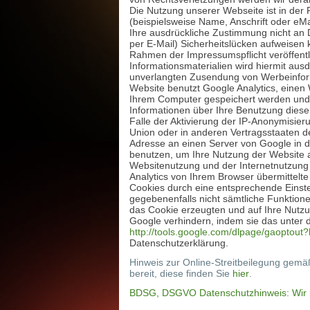
Die Nutzung unserer Webseite ist in de
(beispielsweise Name, Anschrift oder eMa
Ihre ausdrückliche Zustimmung nicht an D
per E-Mail) Sicherheitslücken aufweisen 
Rahmen der Impressumspflicht veröffentl
Informationsmaterialien wird hiermit ausd
unverlangten Zusendung von Werbeinform
Website benutzt Google Analytics, einen 
Ihrem Computer gespeichert werden und 
Informationen über Ihre Benutzung diese
Falle der Aktivierung der IP-Anonymisier
Union oder in anderen Vertragsstaaten d
Adresse an einen Server von Google in d
benutzen, um Ihre Nutzung der Website 
Websitenutzung und der Internetnutzung
Analytics von Ihrem Browser übermittelt
Cookies durch eine entsprechende Einstel
gegebenenfalls nicht sämtliche Funktion
das Cookie erzeugten und auf Ihre Nutzu
Google verhindern, indem sie das unter d
http://tools.google.com/dlpage/gaoptout?
Datenschutzerklärung.
Hinweis zur Online-Streitbeilegung gemäß
bereit, diese finden Sie
hier
.
BDSG, DSGVO Datenschutzhinweis: Wir h