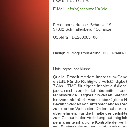
Fax: 02192/93 51 82
E-Mail:
info(at)schanze19(.)de
Ferienhausadresse: Schanze 19
57392 Schmallenberg / Schanze
USt-IdNr.: DE260883408
Design & Programmierung: BGL Kreativ 
Haftungsausschluss:
Quelle: Erstellt mit dem Impressum-Gen
erstellt. Für die Richtigkeit, Vollständi
7 Abs.1 TMG für eigene Inhalte auf dies
jedoch nicht verpflichtet, übermittelte 
rechtswidrige Tätigkeit hinweisen. Verp
hiervon unberührt. Eine diesbezügliche H
Bekanntwerden von entsprechenden Recht
zu externen Webseiten Dritter, auf deren
übernehmen. Für die Inhalte der verlinkte
zum Zeitpunkt der Verlinkung auf möglich
permanente inhaltliche Kontrolle der ver
von Rechtsverletzungen werden wir derar