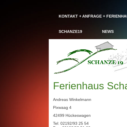
KONTAKT + ANFRAGE + FERIENH
SCHANZE19
NEWS
Ferienhaus Sch
Andreas Winkelmann
Pixwaag 4
42499 Hückeswagen
Tel: 02192/93 25 54